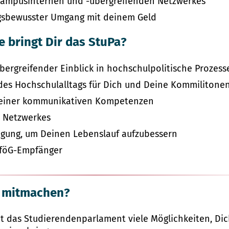
campusinternen und -übergreifenden Netzwerkes
gsbewusster Umgang mit deinem Geld
e bringt Dir das StuPa?
ergreifender Einblick in hochschulpolitische Prozess
des Hochschulalltags für Dich und Deine Kommilitone
Deiner kommunikativen Kompetenzen
 Netzwerkes
igung, um Deinen Lebenslauf aufzubessern
BAföG-Empfänger
u mitmachen?
et das Studierendenparlament viele Möglichkeiten, Di