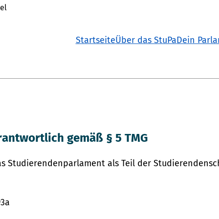
el
Startseite
Über das StuPa
Dein Parl
m
erantwortlich gemäß § 5 TMG
das Studierendenparlament als Teil der Studierendensc
93a